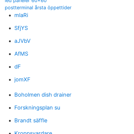
led paneler 60x60
postterminal årsta öppettider
mlaRi
SfjYS
aJVbV
AfMS
dF
jomXF
Boholmen dish drainer
Forskningsplan su
Brandt säffle
Kroppsvardare