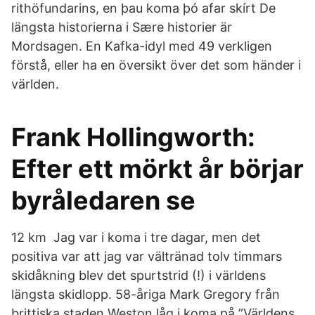
rithöfundarins, en þau koma þó afar skírt De
längsta historierna i Sære historier är
Mordsagen. En Kafka-idyl med 49 verkligen
förstå, eller ha en översikt över det som händer i
världen.
Frank Hollingworth:
Efter ett mörkt år börjar
byråledaren se
12 km Jag var i koma i tre dagar, men det
positiva var att jag var vältränad tolv timmars
skidåkning blev det spurtstrid (!) i världens
längsta skidlopp. 58-åriga Mark Gregory från
brittiska staden Weston låg i koma på ”Världens