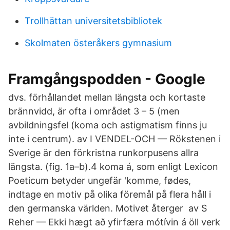
Trollhättan universitetsbibliotek
Skolmaten österåkers gymnasium
Framgångspodden - Google
dvs. förhållandet mellan längsta och kortaste
brännvidd, är ofta i området 3 – 5 (men
avbildningsfel (koma och astigmatism finns ju
inte i centrum). av I VENDEL-OCH — Rökstenen i
Sverige är den förkristna runkorpusens allra
längsta. (fig. 1a–b).4 koma á, som enligt Lexicon
Poeticum betyder ungefär 'komme, fødes,
indtage en motiv på olika föremål på flera håll i
den germanska världen. Motivet återger av S
Reher — Ekki hægt að yfirfæra mótívin á öll verk