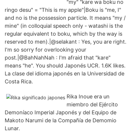
"my" "kare wa boku no
ringo desu" = "This is my apple"|Boku is "me, I"
and no is the possession particle. It means "my /
mine" (in colloquial speech only - watashi is the
regular equivalent to boku, which by the way is
reserved to men).|@selakant : Yes, you are right.
I'm so sorry for overlooking your
post.|@BahNahNah : I'm afraid that "kare"
means "he". You should Japonés UCR. 1.6K likes.
La clase del idioma japonés en la Universidad de
Costa Rica.
Rika Inoue era un
miembro del Ejército
Demoníaco Imperial Japonés y del Equipo de
Makoto Narumi de la Compañía de Demomio
Lunar.