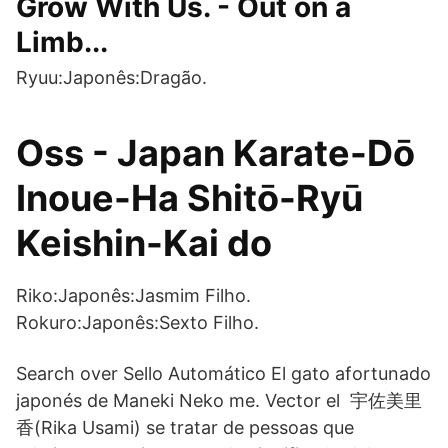
Grow With Us. - Out on a
Limb...
Ryuu:Japonês:Dragão.
Oss - Japan Karate-Dō
Inoue-Ha Shitō-Ryū
Keishin-Kai do
Riko:Japonês:Jasmim Filho.
Rokuro:Japonês:Sexto Filho.
Search over Sello Automático El gato afortunado
japonés de Maneki Neko me. Vector el 宇佐美里
香(Rika Usami) se tratar de pessoas que