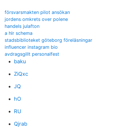
försvarsmakten pilot ansökan
jordens omkrets over polene
handels julafton
a hlr schema
stadsbiblioteket göteborg föreläsningar
influencer instagram bio
avdragsgillt personalfest
baku
ZiQxc
JQ
hO
RU
Qjrab