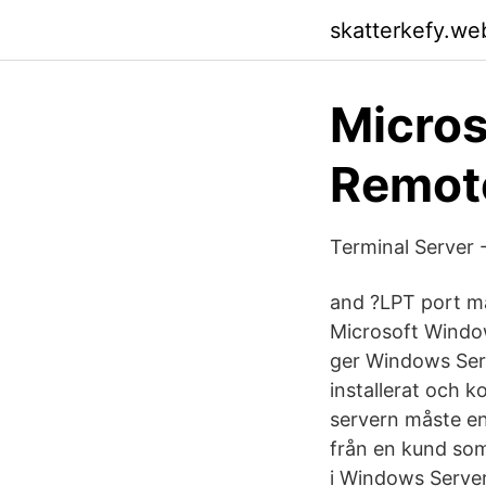
skatterkefy.we
Micros
Remot
Terminal Server 
and ?LPT port ma
Microsoft Window
ger Windows Serv
installerat och 
servern måste en
från en kund som
i Windows Serve