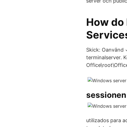
server och public
How do I
Service
Skick: Oanvänd ✓
terminalserver. 
Office\root\Offi
sessionen
utilizados para 