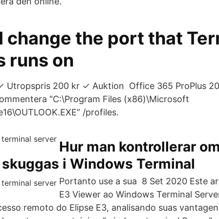
era den online.
 change the port that Ter
s runs on
 Utropspris 200 kr ✓ Auktion Office 365 ProPlus 2
Kommentera “C:\Program Files (x86)\Microsoft
ce16\OUTLOOK.EXE” /profiles.
Hur man kontrollerar o
 skuggas i Windows Terminal
Portanto use a sua 8 Set 2020 Este a
E3 Viewer ao Windows Terminal Serve
acesso remoto do Elipse E3, analisando suas vantag