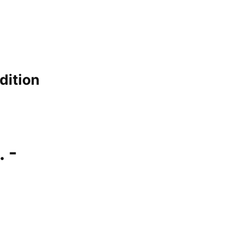
dition
. -