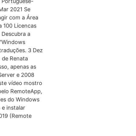
– Portuguese-
 Mar 2021 Se
agir com a Área
a 100 Licencas
. Descubra a
 "Windows
 traduções. 3 Dez
a de Renata
isso, apenas as
Server e 2008
te vídeo mostro
 pelo RemoteApp,
ices do Windows
e instalar
2019 (Remote