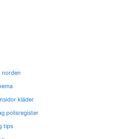
t norden
chema
msidor kläder
ag polisregister
g tips