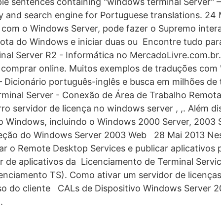
le sentences containing "windows terminal Server" 
ry and search engine for Portuguese translations. 24
s com o Windows Server, pode fazer o Supremo inter
ota do Windows e iniciar duas ou Encontre tudo par
nal Server R2 - Informática no MercadoLivre.com.br
 comprar online. Muitos exemplos de traduções com
 – Dicionário português-inglês e busca em milhões de
rminal Server - Conexão de Área de Trabalho Remot
rro servidor de licença no windows server , ,. Além d
do Windows, incluindo o Windows 2000 Server, 2003 
eção do Windows Server 2003 Web 28 Mai 2013 Nes
r o Remote Desktop Services e publicar aplicativos
zar de aplicativos da Licenciamento de Terminal Serv
enciamento TS). Como ativar um servidor de licenças 
sso do cliente CALs de Dispositivo Windows Server 
.