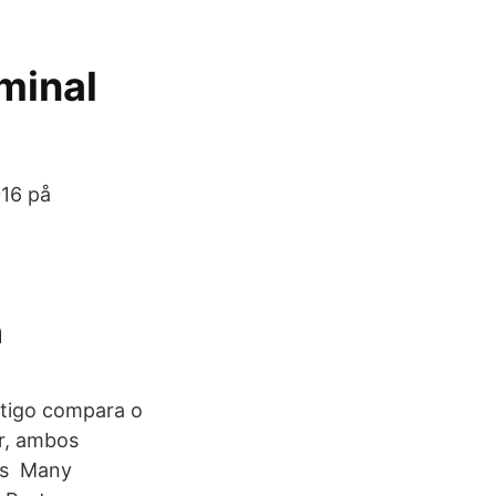
minal
016 på
m
rtigo compara o
r, ambos
ens Many