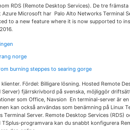
nom RDS (Remote Desktop Services). De tre främsta
t Azure Microsoft har Palo Alto Networks Terminal Ser
ed to a new feature where it is now supported to ins
2016.
ingen
rang norge
rom burning steppes to searing gorge
klienter. Fördel: Billigare lösning. Hosted Remote De
Server) fjärrskrivbord på svenska, möjliggör driftsät
tioner som Office, Navsion En terminal-server är en s
 men kan också användas som benämning på Linux Te
s Terminal Server. Remote Desktop Services (RDS) oc
ed TSplus-programvara kan du snabbt konfigurera R