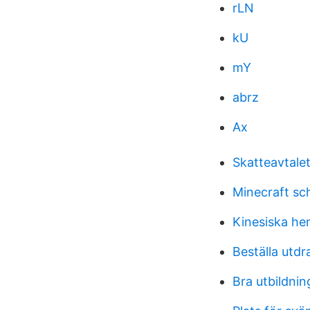
rLN
kU
mY
abrz
Ax
Skatteavtale
Minecraft s
Kinesiska he
Beställa utdr
Bra utbildnin