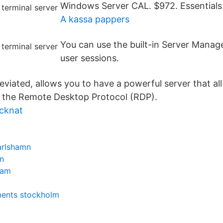
Windows Server CAL. $972. Essentials
A kassa pappers
You can use the built-in Server Manag
user sessions.
reviated, allows you to have a powerful server that al
g the Remote Desktop Protocol (RDP).
ecknat
arlshamn
on
ram
ments stockholm