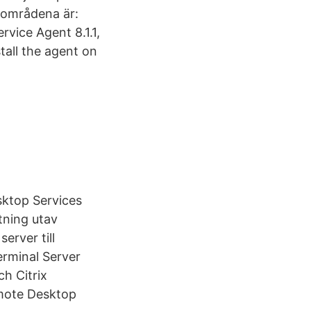
 områdena är:
vice Agent 8.1.1,
tall the agent on
sktop Services
tning utav
erver till
rminal Server
h Citrix
emote Desktop