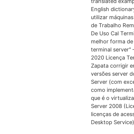
translated examp
English dictiona
utilizar máquina
de Trabalho Rem
De Uso Cal Termi
melhor forma de
terminal server"
2020 Licença Te
Zapata corrigir e
versões server 
Server (com exc
como implementa
que é o virtuali
Server 2008 (Lic
licenças de ace
Desktop Service)