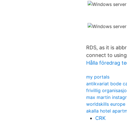
RDS, as it is abb
connect to usin
Hålla föredrag t
my portals
antikvariat bode c
frivillig organisasj
max martin instag
worldskills europe
akalla hotel apart
CRK