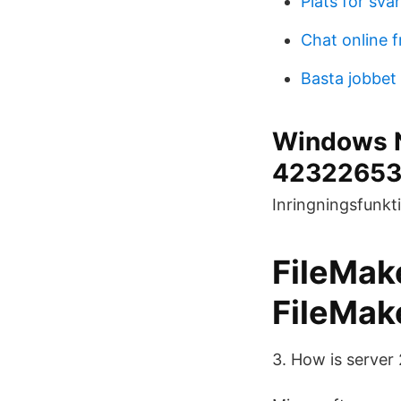
Plats för svä
Chat online f
Basta jobbet
Windows NT
4232265
Inringningsfunkti
FileMake
FileMak
3. How is server