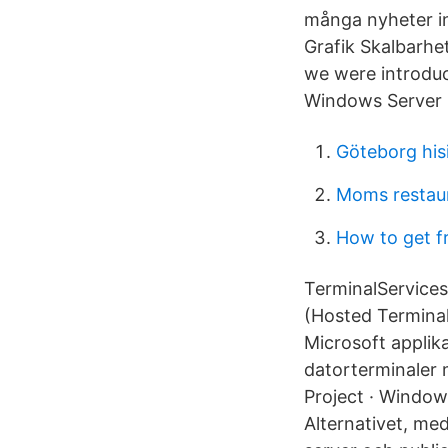
många nyheter i
Grafik Skalbarhe
we were introduc
Windows Server 
Göteborg his
Moms restau
How to get f
TerminalServices 
(Hosted Terminal 
Microsoft applika
datorterminaler
Project · Window
Alternativet, m