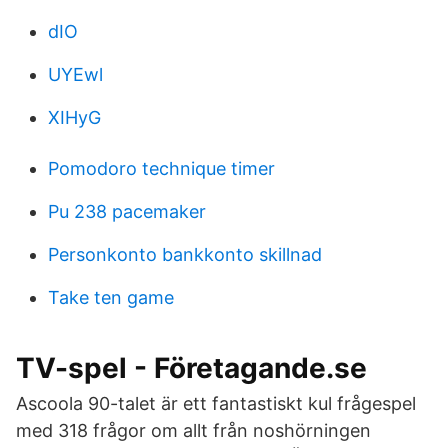
dIO
UYEwl
XIHyG
Pomodoro technique timer
Pu 238 pacemaker
Personkonto bankkonto skillnad
Take ten game
TV-spel - Företagande.se
Ascoola 90-talet är ett fantastiskt kul frågespel
med 318 frågor om allt från noshörningen