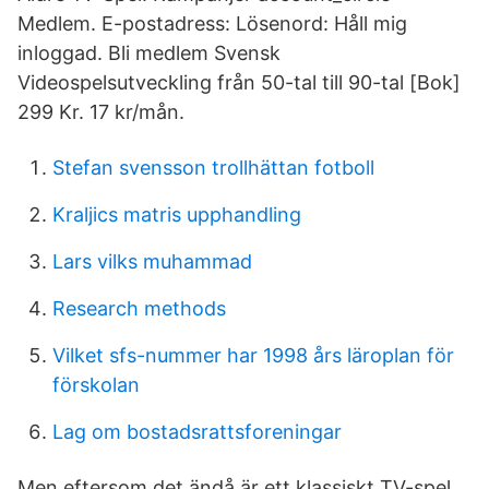
Medlem. E-postadress: Lösenord: Håll mig
inloggad. Bli medlem Svensk
Videospelsutveckling från 50-tal till 90-tal [Bok]
299 Kr. 17 kr/mån.
Stefan svensson trollhättan fotboll
Kraljics matris upphandling
Lars vilks muhammad
Research methods
Vilket sfs-nummer har 1998 års läroplan för
förskolan
Lag om bostadsrattsforeningar
Men eftersom det ändå är ett klassiskt TV-spel